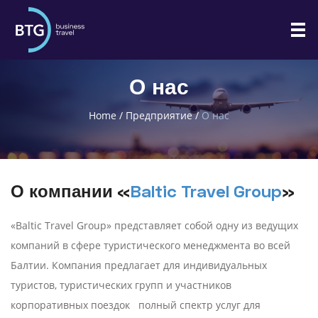
О нас
Home
/
Предприятие
/
О нас
О
компании
«
Baltic Travel Group
»
«Baltic Travel Group» представляет собой одну из ведущих
компаний в сфере туристического менеджмента во всей
Балтии. Компания предлагает для индивидуальных
туристов, туристических групп и участников
корпоративных поездок полный спектр услуг для