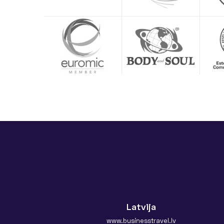
Latvija
www.businesstravel.lv