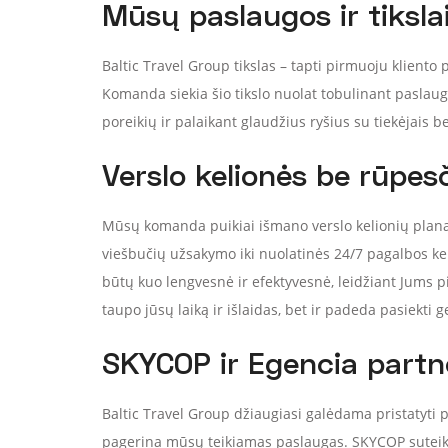
Mūsų paslaugos ir tiksla
Baltic Travel Group tikslas – tapti pirmuoju kliento 
Komanda siekia šio tikslo nuolat tobulinant paslaugų
poreikių ir palaikant glaudžius ryšius su tiekėjais be
Verslo kelionės be rūpes
Mūsų komanda puikiai išmano verslo kelionių plana
viešbučių užsakymo iki nuolatinės 24/7 pagalbos kel
būtų kuo lengvesnė ir efektyvesnė, leidžiant Jums piln
taupo jūsų laiką ir išlaidas, bet ir padeda pasiekti 
SKYCOP ir Egencia partn
Baltic Travel Group džiaugiasi galėdama pristatyti 
pagerina mūsų teikiamas paslaugas. SKYCOP suteiki