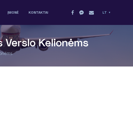
ĮMONĖ
KONTAKTAI
LT
s Verslo Kelionėms
lionėms