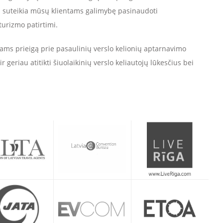
a suteikia mūsų klientams galimybę pasinaudoti
turizmo patirtimi.
ntams prieigą prie pasaulinių verslo kelionių aptarnavimo
ir geriau atitikti šiuolaikinių verslo keliautojų lūkesčius bei