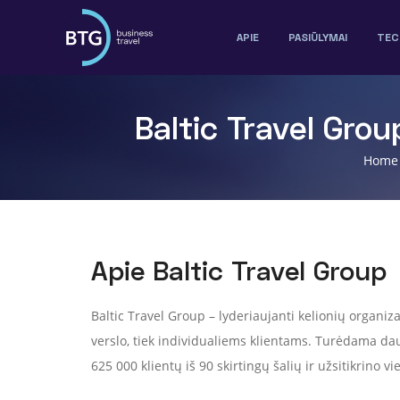
APIE
PASIŪLYMAI
TEC
Baltic Travel Gro
Home
Apie Baltic Travel Group
Baltic Travel Group – lyderiaujanti kelionių organiza
verslo, tiek individualiems klientams. Turėdama da
625 000 klientų iš 90 skirtingų šalių ir užsitikrino v