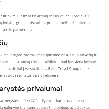
i
pasirinkimu, ieškant išskirtinių verslo kelionių paslaugų.
 kokybę, greitai prisitaikant prie besikeičiančių klientų
i verslo partneriais.
čių
vimą ir organizavimą. Pasirūpinsime viskuo nuo skrydžių ir
ionės metu. Mūsų tikslas – užtikrinti, kad kiekviena kelionė
ai susitelkti į verslo tikslus. Baltic Travel Group ne tik
geriausius rezultatus verslo kelionėse.
erystės privalumai
partnerystes su SKYCOP ir Egencia, kurios dar labiau
a galimybę klientams susigrąžinti pinigus už atšauktus