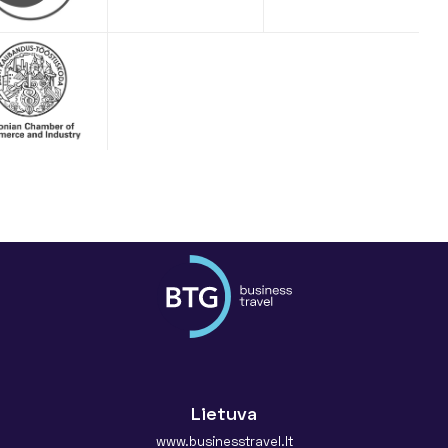
Lietuva
www.businesstravel.lt