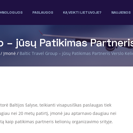
HNOLOGIJOS
PASLAUGOS
KĄ VEIKTI LIETUVOJE?
NAUJIENOS
up – jūsų Patikimas Partneri
/
Įmonė
/
Baltic Travel Group – jūsų Patikimas Partneris Verslo Ke
torė Baltijos šalyse, teikianti visapusiškas paslaugas tiek
ugiau nei 20 metų patirtį, įmonė jau aptarnavo daugiau nei
ietą kaip patikimas partneris kelionių organizavimo srityje.